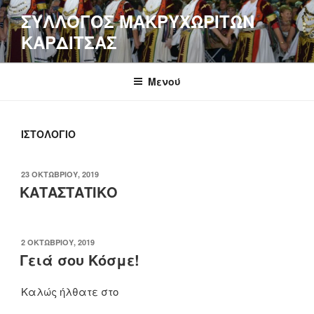
Μετάβαση
ΣΥΛΛΟΓΟΣ ΜΑΚΡΥΧΩΡΙΤΩΝ
στο
ΚΑΡΔΙΤΣΑΣ
περιεχόμενο
Μενού
ΙΣΤΟΛΌΓΙΟ
ΔΗΜΟΣΙΕΎΤΗΚΕ
23 ΟΚΤΩΒΡΊΟΥ, 2019
ΣΤΙΣ
ΚΑΤΑΣΤΑΤΙΚΟ
ΔΗΜΟΣΙΕΎΤΗΚΕ
2 ΟΚΤΩΒΡΊΟΥ, 2019
ΣΤΙΣ
Γειά σου Κόσμε!
Καλώς ήλθατε στο