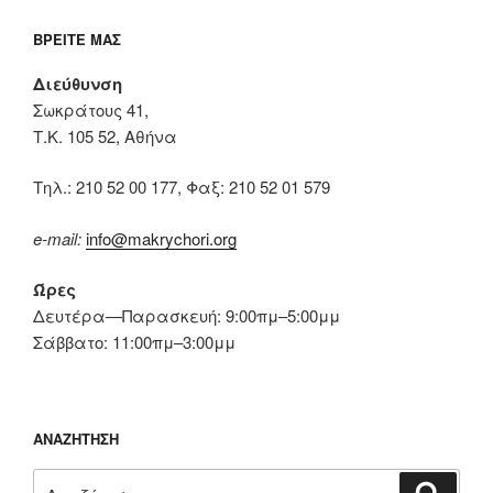
ΒΡΕΊΤΕ ΜΑΣ
Διεύθυνση
Σωκράτους 41,
Τ.Κ. 105 52, Αθήνα
Tηλ.: 210 52 00 177, Φαξ: 210 52 01 579
e-mail:
info@makrychori.org
Ώρες
Δευτέρα—Παρασκευή: 9:00πμ–5:00μμ
Σάββατο: 11:00πμ–3:00μμ
ΑΝΑΖΉΤΗΣΗ
Αναζήτηση
Αναζή