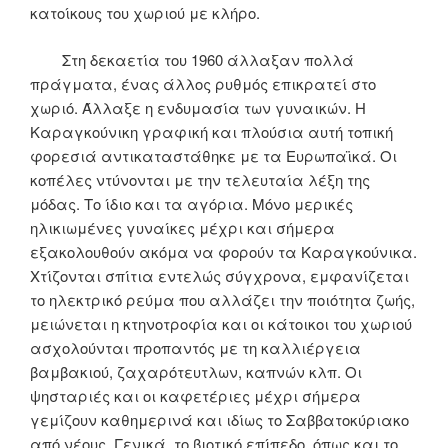
κατοίκους του χωριού με κλήρο.
Στη δεκαετία του 1960 άλλαξαν πολλά
πράγματα, ένας άλλος ρυθμός επικρατεί στο
χωριό. Άλλαξε η ενδυμασία των γυναικών. Η
Καραγκούνικη γραφική και πλούσια αυτή τοπική
φορεσιά αντικαταστάθηκε με τα Ευρωπαϊκά. Οι
κοπέλες ντύνονται με την τελευταία λέξη της
μόδας. Το ίδιο και τα αγόρια. Μόνο μερικές
ηλικιωμένες γυναίκες μέχρι και σήμερα
εξακολουθούν ακόμα να φορούν τα Καραγκούνικα.
Χτίζονται σπίτια εντελώς σύγχρονα, εμφανίζεται
το ηλεκτρικό ρεύμα που αλλάζει την ποιότητα ζωής,
μειώνεται η κτηνοτροφία και οι κάτοικοι του χωριού
ασχολούνται προπαντός με τη καλλιέργεια
βαμβακιού, ζαχαρότευτλων, καπνών κλπ. Οι
ψησταριές και οι καφετέριες μέχρι σήμερα
γεμίζουν καθημερινά και ιδίως το Σαββατοκύριακο
από νέους. Γενικά, το βιοτικό επίπεδο, όπως και το