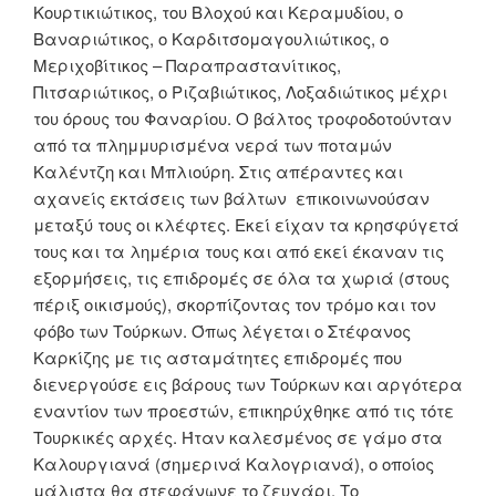
Κουρτικιώτικος, του Βλοχού και Κεραμυδίου, ο
Βαναριώτικος, ο Καρδιτσομαγουλιώτικος, ο
Μεριχοβίτικος – Παραπραστανίτικος,
Πιτσαριώτικος, ο Ριζαβιώτικος, Λοξαδιώτικος μέχρι
του όρους του Φαναρίου. Ο βάλτος τροφοδοτούνταν
από τα πλημμυρισμένα νερά των ποταμών
Καλέντζη και Μπλιούρη. Στις απέραντες και
αχανείς εκτάσεις των βάλτων επικοινωνούσαν
μεταξύ τους οι κλέφτες. Εκεί είχαν τα κρησφύγετά
τους και τα λημέρια τους και από εκεί έκαναν τις
εξορμήσεις, τις επιδρομές σε όλα τα χωριά (στους
πέριξ οικισμούς), σκορπίζοντας τον τρόμο και τον
φόβο των Τούρκων. Όπως λέγεται ο Στέφανος
Καρκίζης με τις ασταμάτητες επιδρομές που
διενεργούσε εις βάρους των Τούρκων και αργότερα
εναντίον των προεστών, επικηρύχθηκε από τις τότε
Τουρκικές αρχές. Ήταν καλεσμένος σε γάμο στα
Καλουργιανά (σημερινά Καλογριανά), ο οποίος
μάλιστα θα στεφάνωνε το ζευγάρι. Το