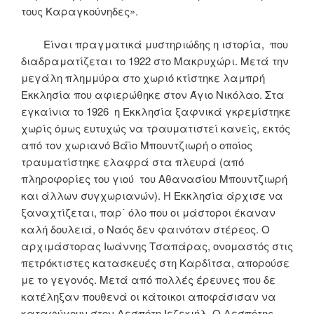
τους Καραγκούνηδες».
Είναι πραγματικά μυστηριώδης η ιστορία, που
διαδραματίζεται το 1922 στο Μακρυχώρι. Μετά την
μεγάλη πλημμύρα στο χωριό κτίστηκε λαμπρή
Εκκλησία που αφιερώθηκε στον Άγιο Νικόλαο. Στα
εγκαίνια το 1926 η Εκκλησία ξαφνικά γκρεμίστηκε
χωρίς όμως ευτυχώς να τραυματιστεί κανείς, εκτός
από τον χωριανό Βάϊο Μπουντζιωρή ο οποίος
τραυματίστηκε ελαφρά στα πλευρά (από
πληροφορίες του γιού του Αθανασίου Μπουντζιωρή
και άλλων συγχωριανών). Η Εκκλησία άρχισε να
ξαναχτίζεται, παρ΄ όλο που οι μάστοροι έκαναν
καλή δουλειά, ο Ναός δεν φαινόταν στέρεος. Ο
αρχιμάστορας Ιωάννης Τσαπάρας, ονομαστός στις
πετρόκτιστες κατασκευές στη Καρδίτσα, απορούσε
με το γεγονός. Μετά από πολλές έρευνες που δε
κατέληξαν πουθενά οι κάτοικοι αποφάσισαν να
καταφύγουν στον Δεσπότη Ιεζεκιήλ. Ο Δεσπότης