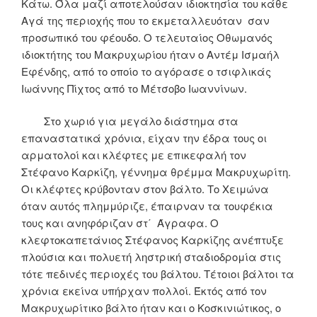
Κάτω. Όλα μαζί αποτελούσαν ιδιοκτησία του κάθε
Αγά της περιοχής που το εκμεταλλευόταν σαν
προσωπικό του φέουδο. Ο τελευταίος Οθωμανός
ιδιοκτήτης του Μακρυχωρίου ήταν ο Αντέμ Ισμαήλ
Εφένδης, από το οποίο το αγόρασε ο τσιφλικάς
Ιωάννης Πίχτος από το Μέτσοβο Ιωαννίνων.
Στο χωριό για μεγάλο διάστημα στα
επαναστατικά χρόνια, είχαν την έδρα τους οι
αρματολοί και κλέφτες με επικεφαλή τον
Στέφανο Καρκίζη, γέννημα θρέμμα Μακρυχωρίτη.
Οι κλέφτες κρύβονταν στον βάλτο. Το Χειμώνα
όταν αυτός πλημμύριζε, έπαιρναν τα τουφέκια
τους και ανηφόριζαν στ΄ Άγραφα. O
κλεφτοκαπετάνιος Στέφανος Καρκίζης ανέπτυξε
πλούσια και πολυετή ληστρική σταδιοδρομία στις
τότε πεδινές περιοχές του βάλτου. Τέτοιοι βάλτοι τα
χρόνια εκείνα υπήρχαν πολλοί. Έκτός από τον
Μακρυχωρίτικο βάλτο ήταν και ο Κοσκινιώτικος, ο