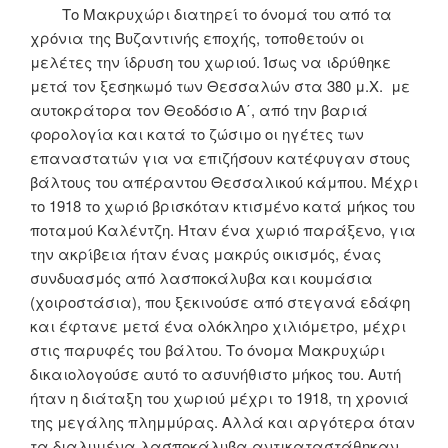
Το Μακρυχώρι διατηρεί το όνομά του από τα
χρόνια της Βυζαντινής εποχής, τοποθετούν οι
μελέτες την ίδρυση του χωριού. Ίσως να ιδρύθηκε
μετά τον ξεσηκωμό των Θεσσαλών στα 380 μ.Χ. με
αυτοκράτορα τον Θεοδόσιο Α΄, από την βαριά
φορολογία και κατά το ζώσιμο οι ηγέτες των
επαναστατών για να επιζήσουν κατέφυγαν στους
βάλτους του απέραντου Θεσσαλικού κάμπου. Μέχρι
το 1918 το χωριό βρισκόταν κτισμένο κατά μήκος του
ποταμού Καλέντζη. Ήταν ένα χωριό παράξενο, για
την ακρίβεια ήταν ένας μακρύς οικισμός, ένας
συνδυασμός από λασποκάλυβα και κουμάσια
(χοιροστάσια), που ξεκινούσε από στεγανά εδάφη
και έφτανε μετά ένα ολόκληρο χιλιόμετρο, μέχρι
στις παρυφές του βάλτου. Το όνομα Μακρυχώρι
δικαιολογούσε αυτό το ασυνήθιστο μήκος του. Αυτή
ήταν η διάταξη του χωριού μέχρι το 1918, τη χρονιά
της μεγάλης πλημμύρας. Αλλά και αργότερα όταν
τα διαλυμένα λασποκάλυβα αντικαταστάθηκαν