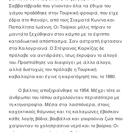
Σαββατόβραδο που γίνονταν όλα τα έθιμα του
γάμου προδόθηκε στην Τουρκική φρουρά, που είχε
έδρα στο Φανάρι, από τους Σιαματά Κων/νο και
Παπαλίτσα Ιωάννη. Οι Τούρκοι μόλις πήραν το
μαντάτο ξεχύθηκαν στον κάμπο με το έφιππο
καταδιωκτικό απόσπασμα. Σαν αστραπή έφτασαν
στα Καλογριανά. Ο Στέφανος Καρκίζης δε
πρόλαβε να αντιδράσει, ίσως έκρυψαν το άλογό
του. Προσπάθησε να διαφύγει με άλλο άλογο,
αλλά δυστυχώς τον πρόλαβε η Τουρκική
καβαλαρία και έγινε η καρατόμησή του, το 1880.
Ο βάλτος αποξηράνθηκε το 1954. Μέχρι τότε οι
άνθρωποι του τόπου ασχολούνταν περισσότερο με
τη κτηνοτροφία. Μέσα στα λασπόνερα, στους
καχεκτικούς θάμνους και τις καλαμώνες έβοσκαν
κάθε λογής βόδια, βουβάλια και γουρούνια ζώα που
χαίρονταν το χοληπράσινο νερό και το βούρκο. Οι