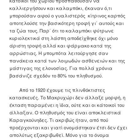
κάτοικοι του χωριού προσπαθούσαν να
καλλιεργήσουν και καλαμπόκι, έκαναν ό,τι
μπορούσαν αφού ο γυαλιστερός κίτρινος καρπός
αποτελούσε την βασικότερη τροφή γι΄ αυτούς και
τα ζώα τους. Παρ΄ ότι το καλαμπόκι φύτρωνε
κυριολεκτικά στη λάσπη αποδείχθηκε όχι μόνο
άριστη τροφή αλλά και φάρμακο κατά της
αρρώστιας. Η μπομπότα λειτούργησε σαν
πανάκεια κατά των λοιμωδών ασθενειών και της
μάστιγας της ελονοσίας. Για πολλά χρόνια
βασάνιζε σχεδόν το 80% του πληθυσμού.
Από το 1920 έχουμε τις πλινθόκτιστες
κατασκευές. Το Μακρυχώρι δεν άλλαξε μορφή, η
έκταση παραμένει η ίδια, ούτε και οι κάτοικοί του
άλλαξαν. Ο πληθυσμός του είναι αποκλειστικά
Καραγκούνηδες. Τι ακριβώς ήταν, από πού
προέρχονται και γιατί ονομάστηκαν έτσι δεν έχει
απολύτως εξακριβωθεί. Μόνο για το όνομα