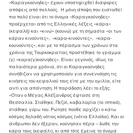
«Καραγκούνηδες» έχουν υποστηριχθεί διάφορες
απόψεις από πολλούς. Η μόνη άποψη που ευσταθεί
πιο πολύ είναι ότι το όνομα «Καραγκούνηδες»
προέρχεται από τις Ελληνικές λέξεις «κάρα»
(κεφαλή) και «κινώ» (κουνώ) με τη σημασία «οι των
κάραν κινούντες», «καρα-κινούντες», «καρα-
κουνούντες», και με το πέρασμα των χρόνων στα
χρόνια της Τουρκοκρατίας προστέθηκε το γράμμα
(γ) «καρα(γ)κούνηδες». Είναι γεγονός, ιδίως τα
παλαιότερα χρόνια, ότι οι Καραγκούνηδες
συνήθιζαν να χρησιμοποιούν για συνεννόηση τις
κινήσεις του κεφαλιού τους είτε με την ομιλία, είτε
αντί για απάντηση. Η παράδοση λέει το εξής:
«Όταν ο Μέγας Αλέξανδρος έφτασε στη
Θεσσαλία. Στάθηκε. Πεζοί, καβαλαρία (το ιππικό),
στάθηκε γύρω του. Ρώτησε πούθε αρχίζει ο κάτω
κόσμος δηλαδή νότιος κόσμος (νότια Ελλάδα). Και οι
άνθρωποι δεν ήξεραν, κούνησαν πέρα – δώθε την
κάρα τους (κεφάλι), κι από τότε έμεινε το όνομά