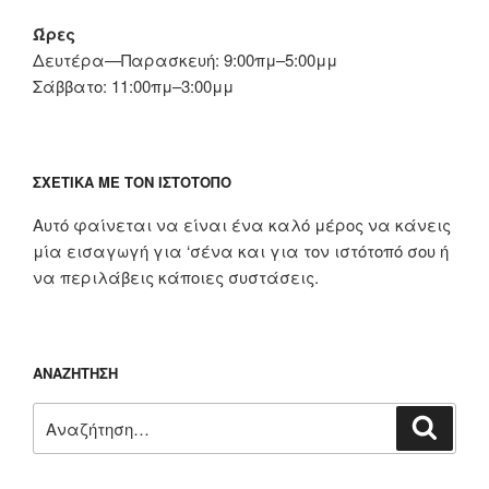
Ώρες
Δευτέρα—Παρασκευή: 9:00πμ–5:00μμ
Σάββατο: 11:00πμ–3:00μμ
ΣΧΕΤΙΚΆ ΜΕ ΤΟΝ ΙΣΤΌΤΟΠΟ
Αυτό φαίνεται να είναι ένα καλό μέρος να κάνεις
μία εισαγωγή για ‘σένα και για τον ιστότοπό σου ή
να περιλάβεις κάποιες συστάσεις.
ΑΝΑΖΉΤΗΣΗ
Αναζήτηση
Αναζή
για: