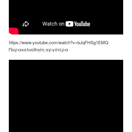
https://www.youtube.com/watch?v=bJqFHSg1EMQ
Παρακολούθηση αργότερα