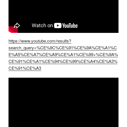
https://www.youtube.com/results?
search_query=%CE%9C%CE%91%CE%9A%CE%A1%C
E%A5%CE%A7%CE%A9%CE%A1%CE%99+%CE%9A%
CE%91%CE%A1%CE%94%CE%99%CE%A4%CE%A3%
CE%91%CE%A3